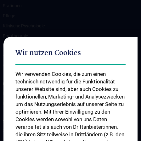
Stationen
Pflege
Klinische Psychologie
Ergotherapie
Physiotherapie
Wir nutzen Cookies
Sozialarbeit
Weitere Angebote und Informationen
Wir verwenden Cookies, die zum einen
technisch notwendig für die Funktionalität
UNSERE ABTEILUNGEN
unserer Website sind, aber auch Cookies zu
Klinische Abteilung für Allgemeine Psychiatrie
funktionellen, Marketing- und Analysezwecken
Klinische Abteilung für Sozialpsychiatrie
um das Nutzungserlebnis auf unserer Seite zu
optimieren. Mit Ihrer Einwilligung zu den
Cookies werden sowohl von uns Daten
STUDIUM, AUS- UND WEITERBILDUNG
verarbeitet als auch von Drittanbieter:innen,
Studium
die ihren Sitz teilweise in Drittländern (z.B. den
Aus- und Weiterbildung