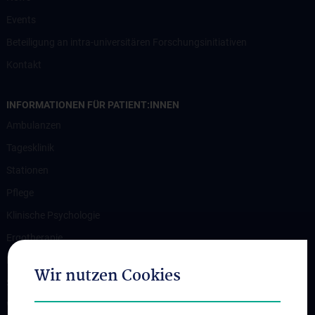
Events
Beteiligung an intra-universitären Forschungsinitiativen
Kontakt
INFORMATIONEN FÜR PATIENT:INNEN
Ambulanzen
Tagesklinik
Stationen
Pflege
Klinische Psychologie
Ergotherapie
Physiotherapie
Wir nutzen Cookies
Sozialarbeit
Weitere Angebote und Informationen