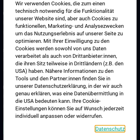
Wir verwenden Cookies, die zum einen
technisch notwendig für die Funktionalität
UNSERE ABTEILUNGEN
unserer Website sind, aber auch Cookies zu
Klinische Abteilung für Allgemeine Psychiatrie
funktionellen, Marketing- und Analysezwecken
Klinische Abteilung für Sozialpsychiatrie
um das Nutzungserlebnis auf unserer Seite zu
optimieren. Mit Ihrer Einwilligung zu den
Cookies werden sowohl von uns Daten
STUDIUM, AUS- UND WEITERBILDUNG
verarbeitet als auch von Drittanbieter:innen,
Studium
die ihren Sitz teilweise in Drittländern (z.B. den
Aus- und Weiterbildung
USA) haben. Nähere Informationen zu den
Tools und den Partner:innen finden Sie in
unserer Datenschutzerklärung, in der wir auch
FORSCHUNG
genau erklären, was eine Datenübermittlung in
Forschung Klinische Abteilung für Allgemeine Psychiatrie
die USA bedeuten kann. Ihre Cookie-
Forschung Klinische Abteilung für Sozialpsychiatrie
Einstellungen können Sie auf Wunsch jederzeit
individuell anpassen oder widerrufen.
ZU DEN OFFENEN STELLEN
Datenschutz