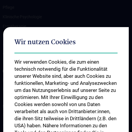
Pflege
Klinische Psychologie
Ergotherapie
Physiotherapie
Wir nutzen Cookies
Sozialarbeit
Weitere Angebote und Informationen
Wir verwenden Cookies, die zum einen
technisch notwendig für die Funktionalität
UNSERE ABTEILUNGEN
unserer Website sind, aber auch Cookies zu
Klinische Abteilung für Allgemeine Psychiatrie
funktionellen, Marketing- und Analysezwecken
Klinische Abteilung für Sozialpsychiatrie
um das Nutzungserlebnis auf unserer Seite zu
optimieren. Mit Ihrer Einwilligung zu den
Cookies werden sowohl von uns Daten
STUDIUM, AUS- UND WEITERBILDUNG
verarbeitet als auch von Drittanbieter:innen,
Studium
die ihren Sitz teilweise in Drittländern (z.B. den
Aus- und Weiterbildung
USA) haben. Nähere Informationen zu den